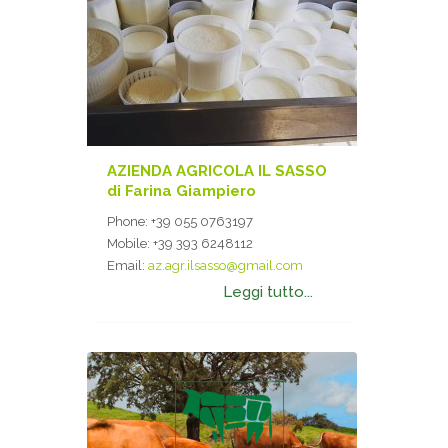
AZIENDA AGRICOLA IL SASSO
di Farina Giampiero
Phone:
+39 055 0763197
Mobile:
+39 393 6248112
Email:
az.agr.ilsasso@gmail.com
Leggi tutto...