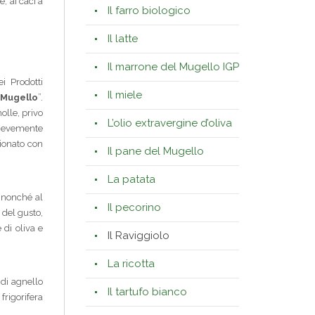
, ai caci a
Il farro biologico
Il latte
Il marrone del Mugello IGP
i Prodotti
Il miele
 Mugello
”.
olle, privo
L’olio extravergine d’oliva
lievemente
zionato con
Il pane del Mugello
La patata
, nonché al
Il pecorino
 del gusto,
 di oliva e
Il Raviggiolo
La ricotta
 di agnello
Il tartufo bianco
frigorifera