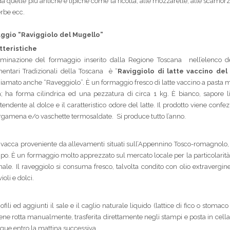
da quelle più antiche e tipiche come la ricotta, alle mozzarelle, alle scamorze
erbe ecc.
aggio “Raviggiolo del Mugello”
tteristiche
minazione del formaggio inserito dalla Regione Toscana nell’elenco de
entari Tradizionali della Toscana è “
Raviggiolo di latte vaccino del
iamato anche “Raveggiolo”. È un formaggio fresco di latte vaccino a pasta m
a; ha forma cilindrica ed una pezzatura di circa 1 kg. È bianco, sapore 
 tendente al dolce e il caratteristico odore del latte. Il prodotto viene confe
rgamena e/o vaschette termosaldate. Si produce tutto l’anno.
e di vacca proveniente da allevamenti situati sull’Appennino Tosco-romagnolo
mpo. È un formaggio molto apprezzato sul mercato locale per la particolarità
nale. Il raveggiolo si consuma fresco, talvolta condito con olio extravergine
oli e dolci.
fili ed aggiunti il sale e il caglio naturale liquido (lattice di fico o stomaco
ene rotta manualmente, trasferita direttamente negli stampi e posta in cella 
nque entro la mattina successiva.