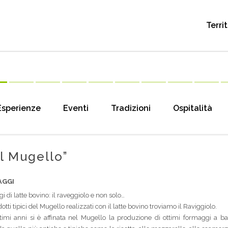
Terri
Esperienze
Eventi
Tradizioni
Ospitalità
el Mugello”
AGGI
i di latte bovino: il raveggiolo e non solo…
dotti tipici del Mugello realizzati con il latte bovino troviamo il Raviggiolo.
timi anni si è affinata nel Mugello la produzione di ottimi formaggi a ba