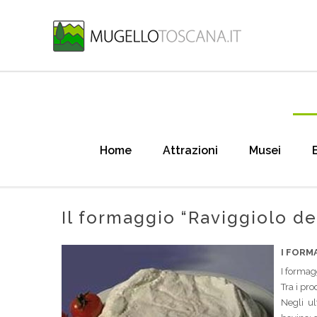
Home
Attrazioni
Musei
Il formaggio “Raviggiolo d
I FORM
I formagg
Tra i pro
Negli ul