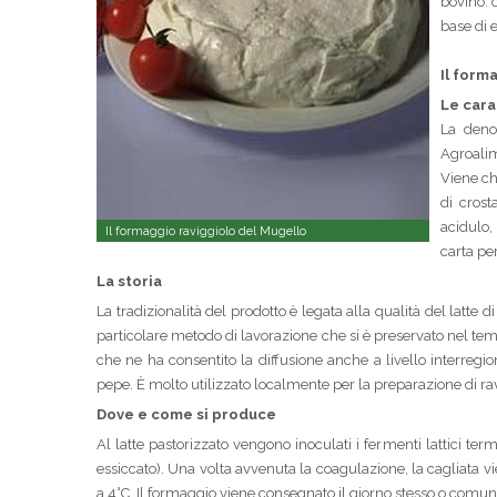
bovino: 
base di 
Il form
Le cara
La deno
Agroalim
Viene ch
di crost
acidulo,
Il formaggio raviggiolo del Mugello
carta pe
La storia
La tradizionalità del prodotto è legata alla qualità del latt
particolare metodo di lavorazione che si è preservato nel te
che ne ha consentito la diffusione anche a livello interregio
pepe. È molto utilizzato localmente per la preparazione di ravi
Dove e come si produce
Al latte pastorizzato vengono inoculati i fermenti lattici termo
essiccato). Una volta avvenuta la coagulazione, la cagliata vi
a 4°C. Il formaggio viene consegnato il giorno stesso o comu