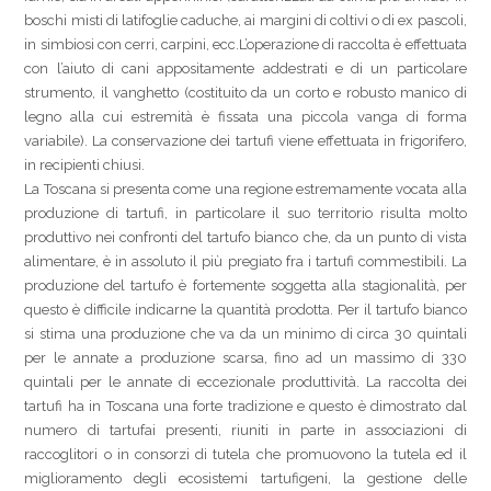
boschi misti di latifoglie caduche, ai margini di coltivi o di ex pascoli,
in simbiosi con cerri, carpini, ecc.L’operazione di raccolta è effettuata
con l’aiuto di cani appositamente addestrati e di un particolare
strumento, il vanghetto (costituito da un corto e robusto manico di
legno alla cui estremità è fissata una piccola vanga di forma
variabile). La conservazione dei tartufi viene effettuata in frigorifero,
in recipienti chiusi.
La Toscana si presenta come una regione estremamente vocata alla
produzione di tartufi, in particolare il suo territorio risulta molto
produttivo nei confronti del tartufo bianco che, da un punto di vista
alimentare, è in assoluto il più pregiato fra i tartufi commestibili. La
produzione del tartufo è fortemente soggetta alla stagionalità, per
questo è difficile indicarne la quantità prodotta. Per il tartufo bianco
si stima una produzione che va da un minimo di circa 30 quintali
per le annate a produzione scarsa, fino ad un massimo di 330
quintali per le annate di eccezionale produttività. La raccolta dei
tartufi ha in Toscana una forte tradizione e questo è dimostrato dal
numero di tartufai presenti, riuniti in parte in associazioni di
raccoglitori o in consorzi di tutela che promuovono la tutela ed il
miglioramento degli ecosistemi tartufigeni, la gestione delle