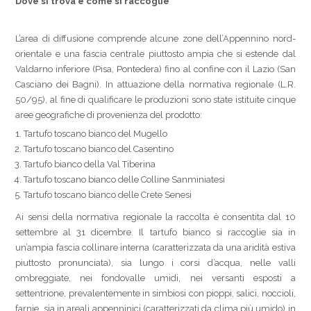
Dove si trova e come si raccoglie
L’area di diffusione comprende alcune zone dell’Appennino nord-
orientale e una fascia centrale piuttosto ampia che si estende dal
Valdarno inferiore (Pisa, Pontedera) fino al confine con il Lazio (San
Casciano dei Bagni). In attuazione della normativa regionale (L.R.
50/95), al fine di qualificare le produzioni sono state istituite cinque
aree geografiche di provenienza del prodotto:
Tartufo toscano bianco del Mugello
Tartufo toscano bianco del Casentino
Tartufo bianco della Val Tiberina
Tartufo toscano bianco delle Colline Sanminiatesi
Tartufo toscano bianco delle Crete Senesi
Ai sensi della normativa regionale la raccolta è consentita dal 10
settembre al 31 dicembre. Il tartufo bianco si raccoglie sia in
un’ampia fascia collinare interna (caratterizzata da una aridità estiva
piuttosto pronunciata), sia lungo i corsi d’acqua, nelle valli
ombreggiate, nei fondovalle umidi, nei versanti esposti a
settentrione, prevalentemente in simbiosi con pioppi, salici, noccioli,
farnie, sia in areali appenninici (caratterizzati da clima più umido) in