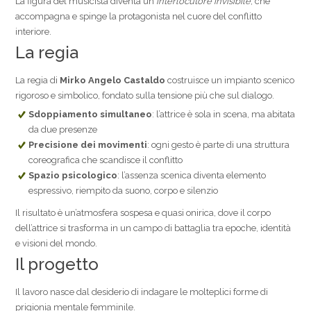
La figura del musicista diventa un
interlocutore invisibile
, che
accompagna e spinge la protagonista nel cuore del conflitto
interiore.
La regia
La regia di
Mirko Angelo Castaldo
costruisce un impianto scenico
rigoroso e simbolico, fondato sulla tensione più che sul dialogo.
Sdoppiamento simultaneo
: l’attrice è sola in scena, ma abitata
da due presenze
Precisione dei movimenti
: ogni gesto è parte di una struttura
coreografica che scandisce il conflitto
Spazio psicologico
: l’assenza scenica diventa elemento
espressivo, riempito da suono, corpo e silenzio
Il risultato è un’atmosfera sospesa e quasi onirica, dove il corpo
dell’attrice si trasforma in un campo di battaglia tra epoche, identità
e visioni del mondo.
Il progetto
Il lavoro nasce dal desiderio di indagare le molteplici forme di
prigionia mentale femminile.