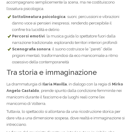
accompagnano semplicemente la scena, ma ne costituiscono
l’ossatura psicologica.
Sottolineatura psicologica
: suoni, percussioni e vibrazioni
danno voce ai pensieri inespressi, rendendo percepibile il
confine tra lucidità e delirio
Percorsi emotivi
: la musica guida lo spettatore fuori dalla
narrazione tradizionale, esplorando territori interiori profondi
Scenografia sonora
: il suono costruisce le “pareti” delle
prigioni mentali, trasformandosi da eco manicomiale a ritmo
ossessivo della contemporaneità
Tra storia e immaginazione
La drammaturgia di
Ilaria Mavilla
, in dialogo con la regia di
Mirko
Angelo Castaldo
, prende spunto dalla condizione femminile nei
manicomi durante il fascismo e da luoghi reali come l’ex
manicomio di Volterra.
Tuttavia, lo spettacolo si allontana da una ricostruzione storica per
dare vita a una dimensione sospesa, dove realtà e immaginazione si
intrecciano.