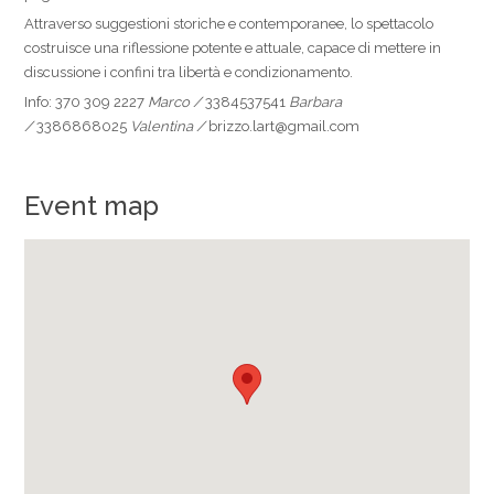
Attraverso suggestioni storiche e contemporanee, lo spettacolo
costruisce una riflessione potente e attuale, capace di mettere in
discussione i confini tra libertà e condizionamento.
Info: 370 309 2227
Marco /
3384537541
Barbara
/
3386868025
Valentina /
brizzo.lart@gmail.com
Event map