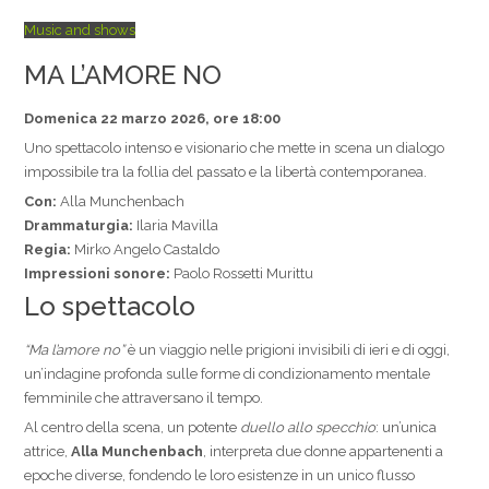
Music and shows
MA L’AMORE NO
Domenica 22 marzo 2026, ore 18:00
Uno spettacolo intenso e visionario che mette in scena un dialogo
impossibile tra la follia del passato e la libertà contemporanea.
Con:
Alla Munchenbach
Drammaturgia:
Ilaria Mavilla
Regia:
Mirko Angelo Castaldo
Impressioni sonore:
Paolo Rossetti Murittu
Lo spettacolo
“Ma l’amore no”
è un viaggio nelle prigioni invisibili di ieri e di oggi,
un’indagine profonda sulle forme di condizionamento mentale
femminile che attraversano il tempo.
Al centro della scena, un potente
duello allo specchio
: un’unica
attrice,
Alla Munchenbach
, interpreta due donne appartenenti a
epoche diverse, fondendo le loro esistenze in un unico flusso