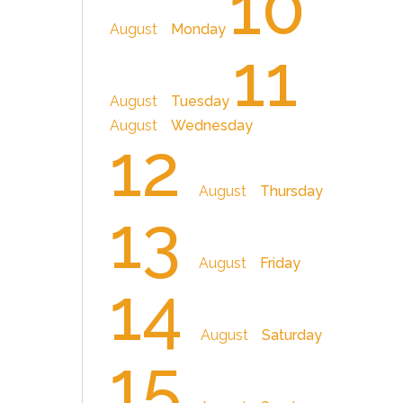
10
August
Monday
11
August
Tuesday
August
Wednesday
12
August
Thursday
13
August
Friday
14
August
Saturday
15