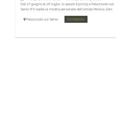
Dal 27 giugno al 26 luglio, lo spazio E50035 a Palazzuolo sul
Senio (FI) ospita la mostra personale dell'artista Monica Zani.
Palazzuolo sul Senio
Exhibitions