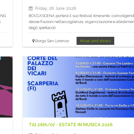
Friday, 26 June 2026
t NG
BOCCASCENA porterà il suo festival itinerante, coinvolgend
S
stesse frazioni nell’accoglienza, organizzazione e allestime
degli spettacoli
Borgo San Lorenzo
Music and shows
Till 26th/07 - ESTATE IN MUSICA 2026