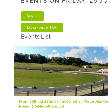
EVENTS ON FRIDAY, 26 J
RSS
Events List
From 26th till 28th/06 - 2026 Italian Motorbike Cu
Round 2 @Mugellocircuit