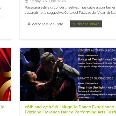
Friday, 26 June 2026
,
Rassegna estiva di concerti, festival musicali e appuntamen
culturali nella suggestiva Corte del Palazzo dei Vicari di Sc
Scarperia e San Piero
Music and shows
 la
26th and 27th/06 - Mugello Dance Experience 
Edizione Florence Dance Performing Arts Festi