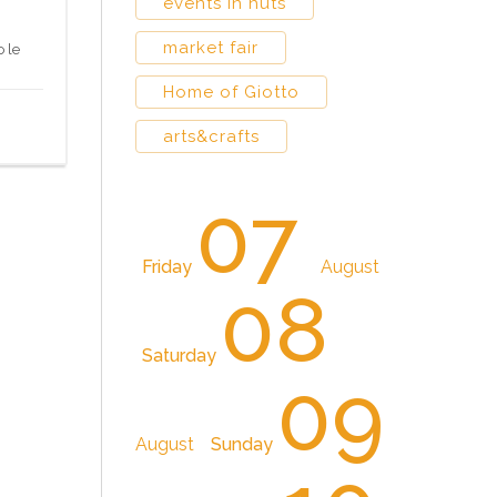
events in huts
market fair
o le
Home of Giotto
arts&crafts
07
Friday
August
08
Saturday
09
August
Sunday