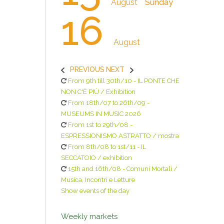
August
Sunday
16
August
PREVIOUS
NEXT
From 9th till 30th/10 - IL PONTE CHE
NON C'È PIÙ / Exhibition
From 18th/07 to 26th/09 -
MUSEUMS IN MUSIC 2026
From 1st to 29th/08 -
ESPRESSIONISMO ASTRATTO / mostra
From 8th/08 to 1st/11 - IL
SECCATOIO / exhibition
15th and 16th/08 - Comuni Mortali /
Musica, Incontri e Letture
Show events of the day
Weekly markets