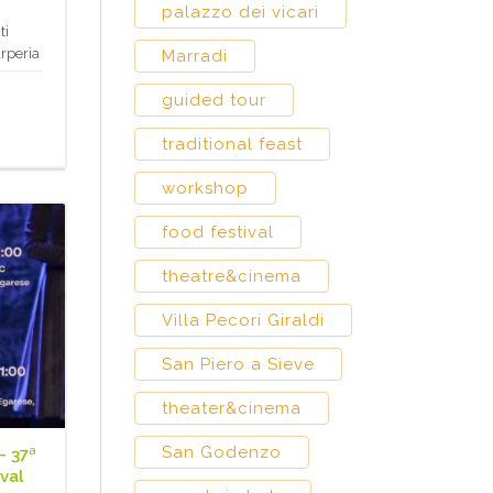
palazzo dei vicari
ti
arperia
Marradi
guided tour
traditional feast
workshop
food festival
theatre&cinema
Villa Pecori Giraldi
San Piero a Sieve
theater&cinema
San Godenzo
– 37ª
val