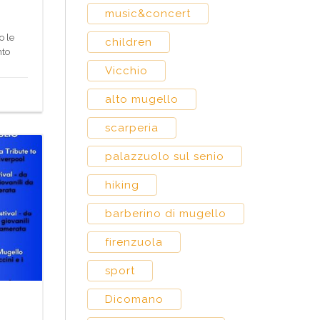
music&concert
o le
children
nto
Vicchio
alto mugello
scarperia
palazzuolo sul senio
hiking
barberino di mugello
firenzuola
sport
Dicomano