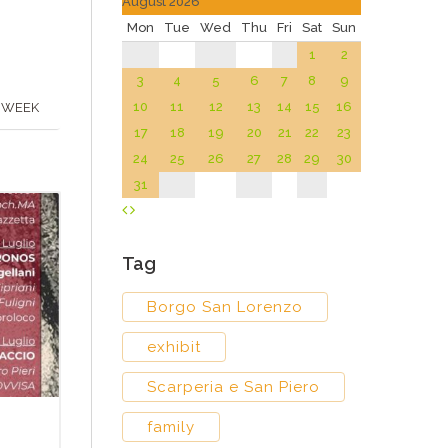
August 2026
Mon
Tue
Wed
Thu
Fri
Sat
Sun
1
2
3
4
5
6
7
8
9
10
11
12
13
14
15
16
 WEEK
17
18
19
20
21
22
23
24
25
26
27
28
29
30
31
Tag
Borgo San Lorenzo
exhibit
Scarperia e San Piero
family