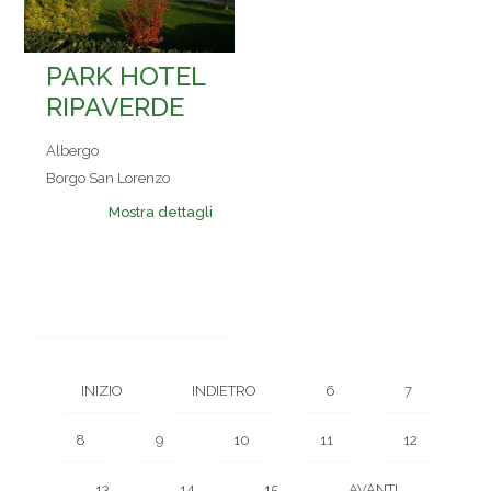
PARK HOTEL
RIPAVERDE
Albergo
Borgo San Lorenzo
Mostra dettagli
INIZIO
INDIETRO
6
7
8
9
10
11
12
13
14
15
AVANTI