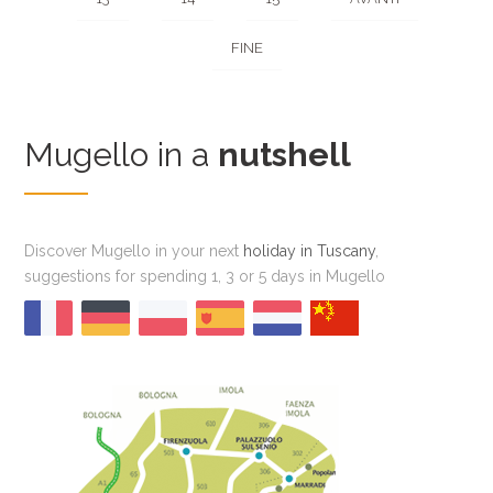
FINE
Mugello in a
nutshell
Discover Mugello in your next
holiday in Tuscany
,
suggestions for spending 1, 3 or 5 days in Mugello