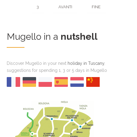
3
AVANTI
FINE
Mugello in a
nutshell
Discover Mugello in your next
holiday in Tuscany
,
suggestions for spending 1, 3 or 5 days in Mugello