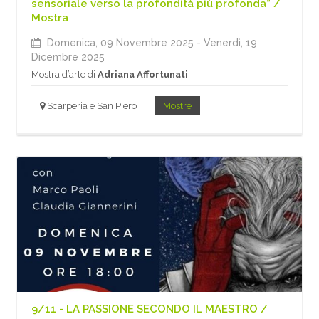
sensoriale verso la profondità più profonda” /
Mostra
Domenica, 09 Novembre 2025
- Venerdì, 19
Dicembre 2025
Mostra d’arte di
Adriana Affortunati
Scarperia e San Piero
Mostre
9/11 - LA PASSIONE SECONDO IL MAESTRO /