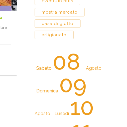
events in huts
mostra mercato
ra
casa di giotto
obre
artigianato
08
Sabato
Agosto
09
Domenica
10
Agosto
Lunedì