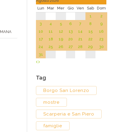
Agosto 2026
Lun
Mar
Mer
Gio
Ven
Sab
Dom
1
2
3
4
5
6
7
8
9
10
11
12
13
14
15
16
TIMANA
17
18
19
20
21
22
23
24
25
26
27
28
29
30
31
Tag
Borgo San Lorenzo
mostre
Scarperia e San Piero
famiglie