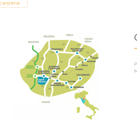
carperia
P
M