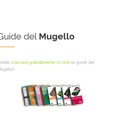
Guide del
Mugello
otete
scaricare gratuitamente on-line
le guide del
ugello!