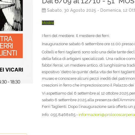
Dal 6/09 al 12/10 - 51° MO
Sabato, 30 Agosto 2025
- Domenica, 12 Ot
Mostre
I ferri del mestiere. Il mestiere dei ferri.
Inaugurazione sabato 6 settembre ore 11:00 presso i
Coltelli e ferri taglienti sono solo una delle tante decl
della fatica di artigiani specializzati. Una radice co
fabbri ferrai; un mestiere antico, di lunghissima tra
espositivo ‘dietro le quinte’ della vita dei ferri tagl
museo e conoscere alcuni pezzi inediti del patrimon
creazioni in ferro che impreziosiscono il Palazzo dei 
Vi aspettiamo dal 6 settembre al 12 ottobre 2025 pe
sabato 6 settembre 2025 alla presenza dell’Amminist
Ferri Taglienti. Dopo l’inaugurazione sarà offerto un
Info: 055 8468165 -
informazioni@prolocoscarperia.