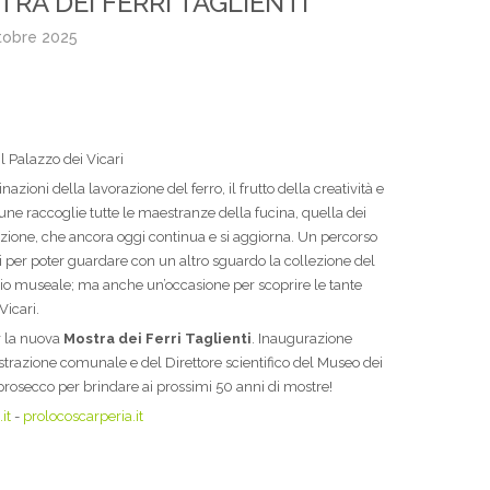
STRA DEI FERRI TAGLIENTI
tobre 2025
l Palazzo dei Vicari
inazioni della lavorazione del ferro, il frutto della creatività e
mune raccoglie tutte le maestranze della fucina, quella dei
dizione, che ancora oggi continua e si aggiorna. Un percorso
ienti per poter guardare con un altro sguardo la collezione del
io museale; ma anche un’occasione per scoprire le tante
Vicari.
r la nuova
Mostra dei Ferri Taglienti
. Inaugurazione
razione comunale e del Direttore scientifico del Museo dei
 prosecco per brindare ai prossimi 50 anni di mostre!
it
-
prolocoscarperia.it