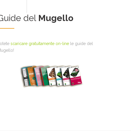
Guide del
Mugello
otete
scaricare gratuitamente on-line
le guide del
ugello!