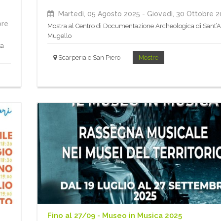
Martedì, 05 Agosto 2025
- Giovedì, 30 Ottobre 
bre
Mostra al Centro di Documentazione Archeologica di Sant’
Mugello
ta
Scarperia e San Piero
Mostre
Fino al 27/09 - Museo in Musica 2025