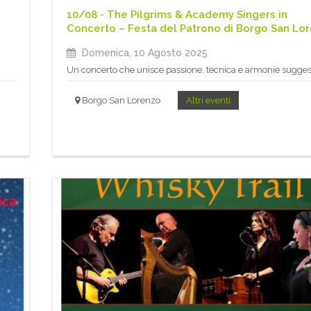
10/08 - The Pilgrims & Academy Singers in
Concerto – Festa del Patrono di Borgo San Lo
Domenica, 10 Agosto 2025
Un concerto che unisce passione, tecnica e armonie sugges
Borgo San Lorenzo
Altri eventi