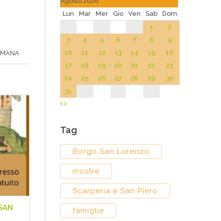
Agosto 2026
Lun
Mar
Mer
Gio
Ven
Sab
Dom
1
2
3
4
5
6
7
8
9
10
11
12
13
14
15
16
TIMANA
17
18
19
20
21
22
23
24
25
26
27
28
29
30
31
Tag
Borgo San Lorenzo
mostre
Scarperia e San Piero
 SAN
famiglie