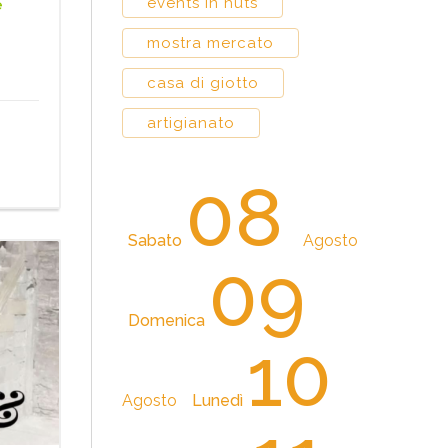
events in huts
e
mostra mercato
casa di giotto
artigianato
08
Sabato
Agosto
09
Domenica
10
Agosto
Lunedì