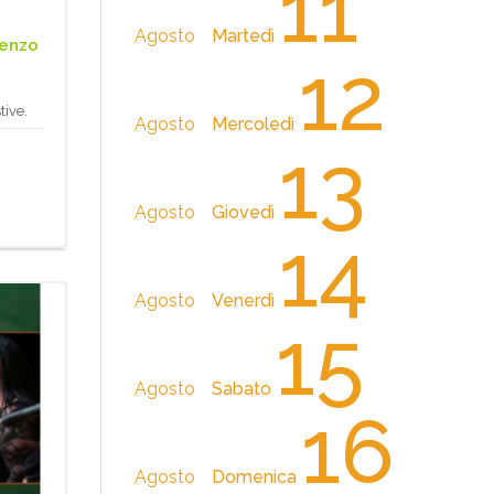
11
Agosto
Martedì
renzo
12
tive.
Agosto
Mercoledì
13
Agosto
Giovedì
14
Agosto
Venerdì
15
Agosto
Sabato
16
Agosto
Domenica