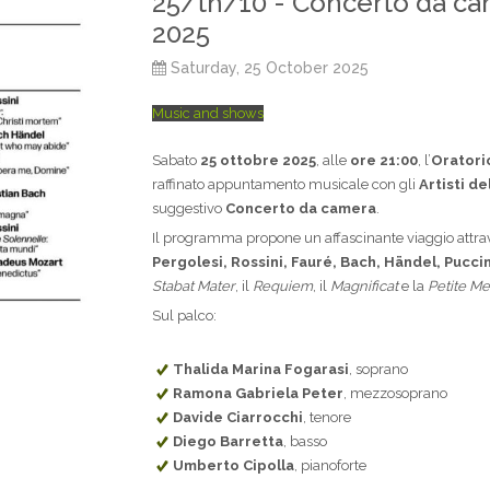
25/th/10 - Concerto da ca
2025
Saturday, 25 October 2025
Music and shows
Sabato
25 ottobre 2025
, alle
ore 21:00
, l’
Oratori
raffinato appuntamento musicale con gli
Artisti d
suggestivo
Concerto da camera
.
Il programma propone un affascinante viaggio attra
Pergolesi, Rossini, Fauré, Bach, Händel, Puccin
Stabat Mater
, il
Requiem
, il
Magnificat
e la
Petite M
Sul palco:
Thalida Marina Fogarasi
, soprano
Ramona Gabriela Peter
, mezzosoprano
Davide Ciarrocchi
, tenore
Diego Barretta
, basso
Umberto Cipolla
, pianoforte