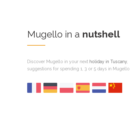
Mugello in a
nutshell
Discover Mugello in your next
holiday in Tuscany
,
suggestions for spending 1, 3 or 5 days in Mugello