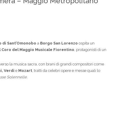
mera – Maggio Metropolitano
o di Sant’Omonobo
a
Borgo San Lorenzo
ospita un
el Coro del Maggio Musicale Fiorentino
, protagonisti di un
verso la musica sacra, con brani di grandi compositori come
i, Verdi
e
Mozart
, tratti da celebri opere e messe quali lo
esse Solennelle
.