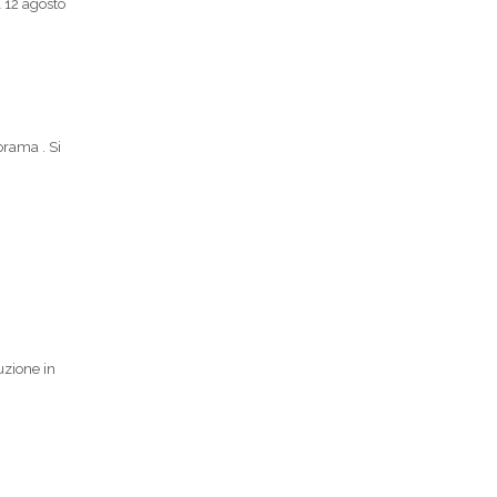
l 12 agosto
orama . Si
uzione in