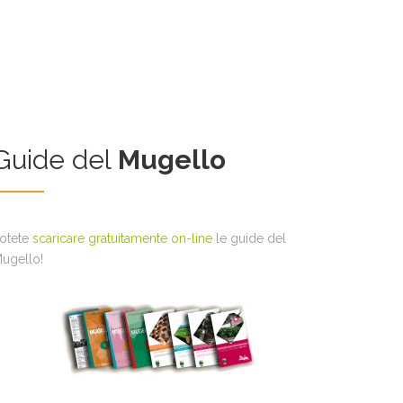
Guide del
Mugello
otete
scaricare gratuitamente on-line
le guide del
ugello!