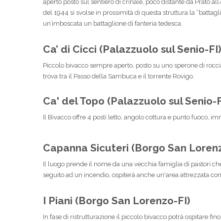
aperto posto sul sentiero di crinale, poco distante da Prato all
del 1944 si svolse in prossimità di questa struttura la “battag
un’imboscata un battaglione di fanteria tedesca.
Ca’ di Cicci (Palazzuolo sul Senio-FI
Piccolo bivacco sempre aperto, posto su uno sperone di rocci
trova tra il Passo della Sambuca e il torrente Rovigo.
Ca' del Topo (Palazzuolo sul Senio-F
Il Bivacco offre 4 posti letto, angolo cottura e punto fuoco, i
Capanna Sicuteri (Borgo San Lorenz
Il luogo prende il nome da una vecchia famiglia di pastori che
seguito ad un incendio, ospiterà anche un'area attrezzata co
I Piani (Borgo San Lorenzo-FI)
In fase di ristrutturazione il piccolo bivacco potrà ospitare f