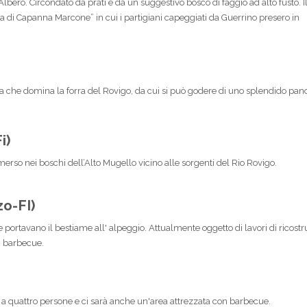
’Albero. Circondato da prati e da un suggestivo bosco di faggio ad alto fusto. I
lia di Capanna Marcone” in cui i partigiani capeggiati da Guerrino presero in
)
a che domina la forra del Rovigo, da cui si può godere di uno splendido pan
i)
mmerso nei boschi dell’Alto Mugello vicino alle sorgenti del Rio Rovigo.
o-FI)
 portavano il bestiame all' alpeggio. Attualmente oggetto di lavori di ricostr
n barbecue.
ino a quattro persone e ci sarà anche un'area attrezzata con barbecue.