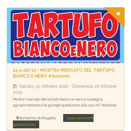
25 e 26/10 - MOSTRA MERCATO DEL TARTUFO
BIANCO E NERO #Autunno
Sabato, 25 Ottobre 2025
- Domenica, 26 Ottobre
2025
Mostra mercato del tartufo bianco e nero e rassegna
agroalimentare che giunge quest’anno alla sua XX° edizione
Barberino di Mugello
Sagre ed eventi
gastronomici