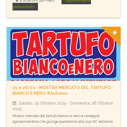
Scarperia e San Piero
Sagre ed eventi
gastronomici
25 e 26/10 - MOSTRA MERCATO DEL TARTUFO
BIANCO E NERO #Autunno
Sabato, 25 Ottobre 2025
- Domenica, 26 Ottobre
2025
Mostra mercato del tartufo bianco e nero e rassegna
agroalimentare che giunge quest’anno alla sua XX° edizione