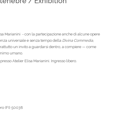
 tenebre / Exhibition
lisa Marianini - con la partecipazione anche di alcune opere
otenza universale e senza tempo della
Divina Commedia
,
prattutto un invito a guardarsi dentro, a compiere — come
’animo umano.
presso Atelier Elisa Marianini. Ingresso libero.
ero (FI) 50038