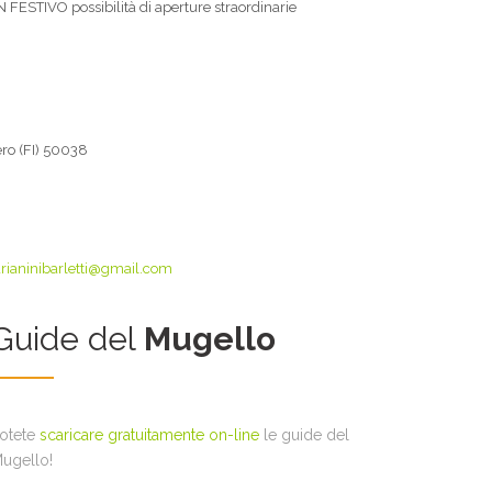
 FESTIVO possibilità di aperture straordinarie
ero (FI) 50038
rianinibarletti@gmail.com
Guide del
Mugello
otete
scaricare gratuitamente on-line
le guide del
ugello!