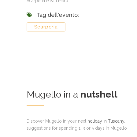
Scarperia e San Piero
Tag dell'evento:
Scarperia
Mugello in a
nutshell
Discover Mugello in your next
holiday in Tuscany
,
suggestions for spending 1, 3 or 5 days in Mugello