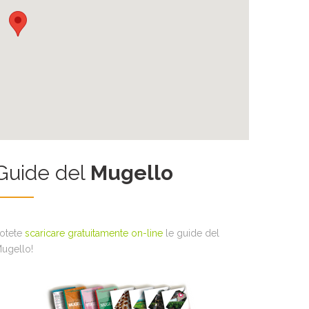
Guide del
Mugello
otete
scaricare gratuitamente on-line
le guide del
ugello!