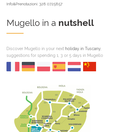
Info&Prenotazioni: 328 0725857
Mugello in a
nutshell
Discover Mugello in your next
holiday in Tuscany
,
suggestions for spending 1, 3 or 5 days in Mugello