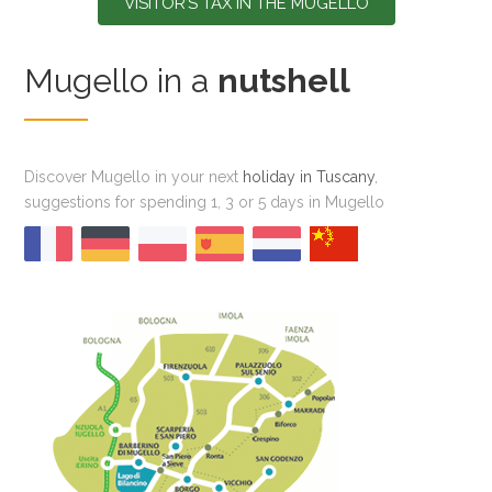
VISITOR’S TAX IN THE MUGELLO
Mugello in a
nutshell
Discover Mugello in your next
holiday in Tuscany
,
suggestions for spending 1, 3 or 5 days in Mugello