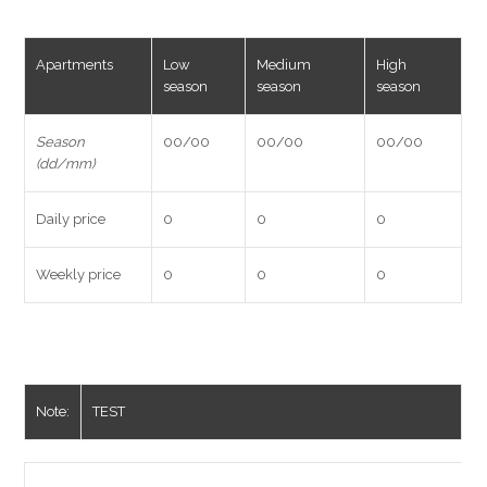
Apartments
Low
Medium
High
season
season
season
Season
00/00
00/00
00/00
(dd/mm)
Daily price
0
0
0
Weekly price
0
0
0
Note:
TEST