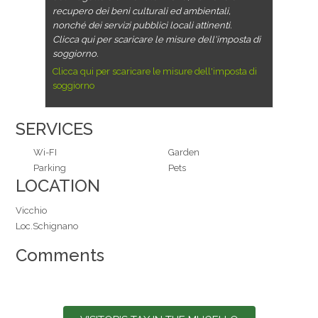
recupero dei beni culturali ed ambientali,
nonché dei servizi pubblici locali attinenti.
Clicca qui per scaricare le misure dell'imposta di
soggiorno.
Clicca qui per scaricare le misure dell'imposta di
soggiorno
SERVICES
Wi-FI
Garden
Parking
Pets
LOCATION
Vicchio
Loc.Schignano
Comments