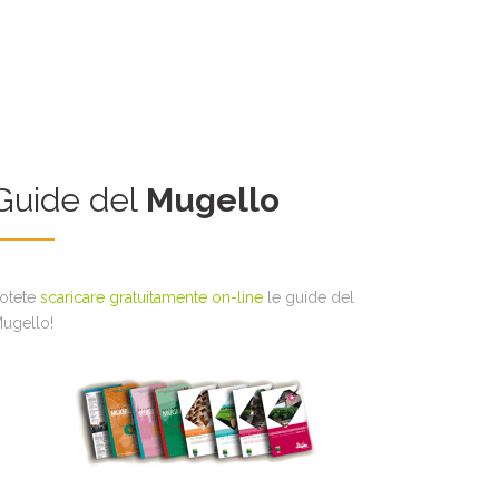
Guide del
Mugello
otete
scaricare gratuitamente on-line
le guide del
ugello!