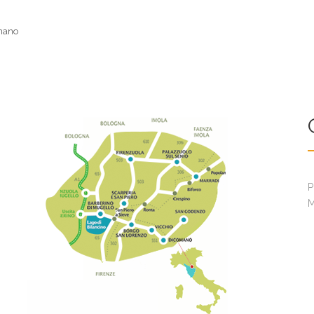
omano
P
M