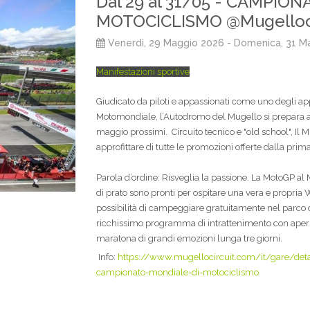
Dal 29 al 31/05 - CAMPIO
MOTOCICLISMO @Mugelloci
Venerdì, 29 Maggio 2026
- Domenica, 31 M
Manifestazioni sportive
Giudicato da piloti e appassionati come uno degli a
Motomondiale, l’Autodromo del Mugello si prepara ad
maggio prossimi. Circuito tecnico e "old school", Il 
approfittare di tutte le promozioni offerte dalla prima
Parola d’ordine: Risveglia la passione. La MotoGP al M
di prato sono pronti per ospitare una vera e propria 
possibilità di campeggiare gratuitamente nel parco d
ricchissimo programma di intrattenimento con aperit
maratona di grandi emozioni lunga tre giorni.
Info:
https://www.mugellocircuit.com/it/gare/det
campionato-mondiale-di-motociclismo