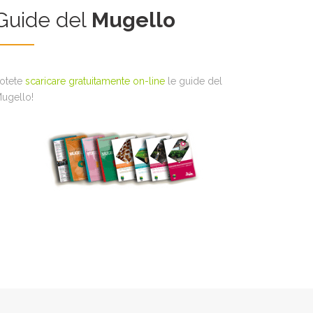
Guide del
Mugello
otete
scaricare gratuitamente on-line
le guide del
ugello!