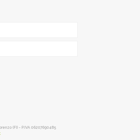
Lorenzo (FI) - P.IVA 06207690485
t