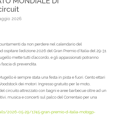
NATO MONDIALE DI
rcuit
aggio 2026
ppuntamenti da non perdere nel calendario del
 ospitare l’edizione 2026 del Gran Premio d’Italia del 29-31
Mugello mette tutti d’accordo, e gli appassionati potranno
 fascia di prevendita.
ugello è sempre stata una festa in pista e fuori. Cento ettari
Woodstock dei motori: Ingresso gratuito per le moto,
el circuito attrezzato con bagni e aree barbecue oltre ad un
ivi, musica e concerti sul palco del Correntaio per una
ails/2026-05-29/1745-gran-premio-d-italia-motogp-