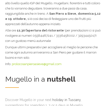
alto livello quello IGP del Mugello, mugellani, fiorentini e tutti coloro
che lo vorranno degustare, troveranno a due passi da casa,
raggiungibile anche in treno. A
San Piero a Sieve, domenica 5,12
e 19 ottobre,
si è così deciso di festeggiare uno dei frutti più
apprezzati dell’autunno appena iniziato.
Alle ore
12,30 l’apertura del ristorante
(per prenotazioni ci si può
rivolgere ai numeri 05584487241 / 3336458002 / 3293445017)
con un gustoso menù autunnale
Dunque ultimi preparativi per accogliere al meglio le persone che
come ogni autunno arriveranno a San Piero per gustare il marron
buono e non solo.
Info:
prolocosanpieroasieve@gmail.com
Mugello in a
nutshell
Discover Mugello in your next
holiday in Tuscany
,
suggestions for spending 1, 3 or 5 days in Mugello