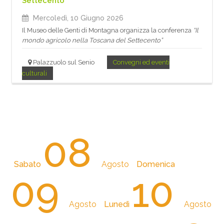
Settecento
Mercoledì, 10 Giugno 2026
Il Museo delle Genti di Montagna organizza la conferenza
“Il
mondo agricolo nella Toscana del Settecento”
Palazzuolo sul Senio
Convegni ed eventi
culturali
08
Sabato
Agosto
Domenica
09
10
Agosto
Lunedì
Agosto