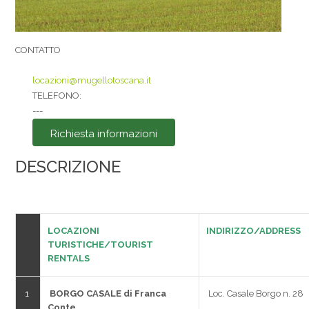
CONTATTO
locazioni@mugellotoscana.it
Accetto i
TELEFONO:
---
Privacy Policy
*
Richiesta informazioni
Inviato
DESCRIZIONE
LOCAZIONI
INDIRIZZO/ADDRE
TURISTICHE/TOURIST
RENTALS
1
BORGO CASALE di Franca
Loc. Casale Borgo n. 28
Conte