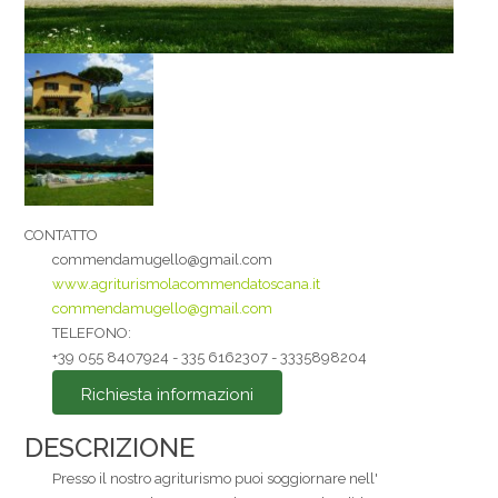
La tua email
Messaggio
CONTATTO
commendamugello@gmail.com
www.agriturismolacommendatoscana.it
commendamugello@gmail.com
Accetto i
TELEFONO:
+39 055 8407924 - 335 6162307 - 3335898204
Privacy Policy
*
Richiesta informazioni
Inviato
DESCRIZIONE
Presso il nostro agriturismo puoi soggiornare nell'