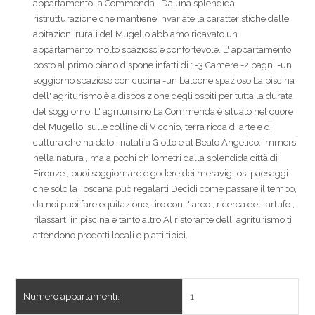
appartamento la Commenda . Da una splendida
ristrutturazione che mantiene invariate la caratteristiche delle
abitazioni rurali del Mugello abbiamo ricavato un
appartamento molto spazioso e confortevole. L' appartamento
posto al primo piano dispone infatti di : -3 Camere -2 bagni -un
soggiorno spazioso con cucina -un balcone spazioso La piscina
dell' agriturismo è a disposizione degli ospiti per tutta la durata
del soggiorno. L' agriturismo La Commenda è situato nel cuore
del Mugello, sulle colline di Vicchio, terra ricca di arte e di
cultura che ha dato i natali a Giotto e al Beato Angelico. Immersi
nella natura , ma a pochi chilometri dalla splendida città di
Firenze , puoi soggiornare e godere dei meravigliosi paesaggi
che solo la Toscana può regalarti Decidi come passare il tempo,
da noi puoi fare equitazione, tiro con l' arco , ricerca del tartufo ,
rilassarti in piscina e tanto altro Al ristorante dell' agriturismo ti
attendono prodotti locali e piatti tipici.
Numero appartamenti:
1