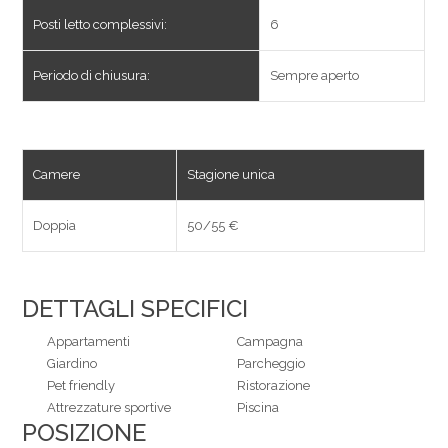
Posti letto complessivi:
6
Periodo di chiusura:
Sempre aperto
Camere
Stagione unica
Doppia
50/55 €
DETTAGLI SPECIFICI
Appartamenti
Campagna
Giardino
Parcheggio
Pet friendly
Ristorazione
Attrezzature sportive
Piscina
POSIZIONE