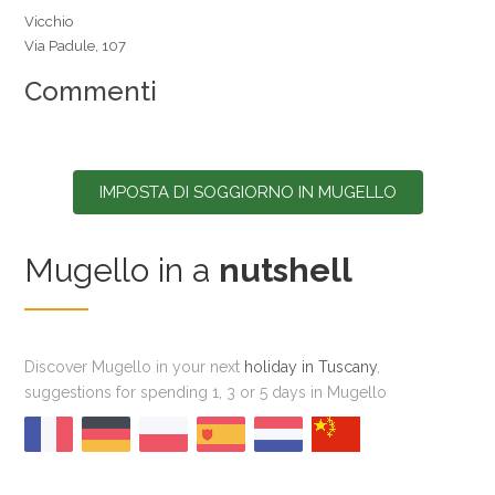
Vicchio
Via Padule, 107
Commenti
IMPOSTA DI SOGGIORNO IN MUGELLO
Mugello in a
nutshell
Discover Mugello in your next
holiday in Tuscany
,
suggestions for spending 1, 3 or 5 days in Mugello