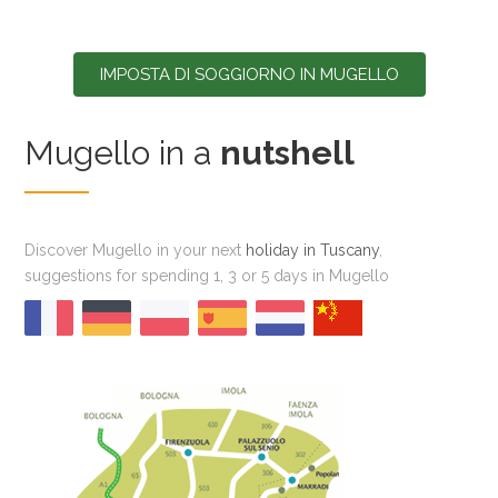
IMPOSTA DI SOGGIORNO IN MUGELLO
Mugello in a
nutshell
Discover Mugello in your next
holiday in Tuscany
,
suggestions for spending 1, 3 or 5 days in Mugello