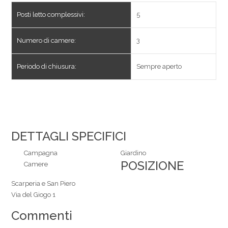
Posti letto complessivi:
5
Numero di camere:
3
Periodo di chiusura:
Sempre aperto
DETTAGLI SPECIFICI
Campagna
Giardino
POSIZIONE
Camere
Scarperia e San Piero
Via del Giogo 1
Commenti