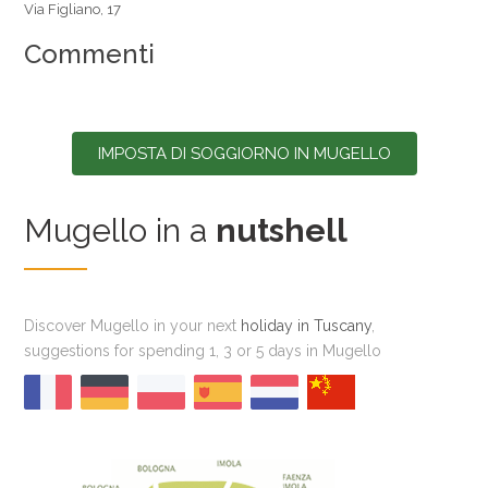
Via Figliano, 17
Commenti
IMPOSTA DI SOGGIORNO IN MUGELLO
Mugello in a
nutshell
Discover Mugello in your next
holiday in Tuscany
,
suggestions for spending 1, 3 or 5 days in Mugello