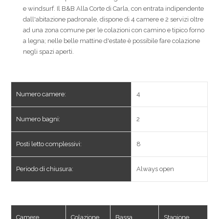
e windsurf. Il B&B Alla Corte di Carla, con entrata indipendente
dall'abitazione padronale, dispone di 4 camere e 2 servizi oltre
ad una zona comune per le colazioni con camino e tipico forno
a legna; nelle belle mattine d'estate è possibile fare colazione
negli spazi aperti.
Numero camere:
4
Numero bagni:
2
Posti letto complessivi:
8
Periodo di chiusura:
Always open
Camere
Colazione
Bassa
Stagione