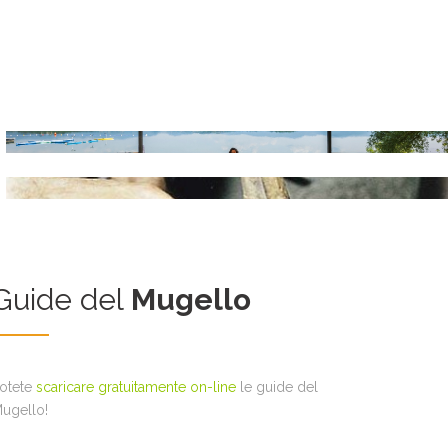
Vivi
Tramanda
Leggi tutto
Read more
Guide del
Mugello
otete
scaricare gratuitamente on-line
le guide del
ugello!