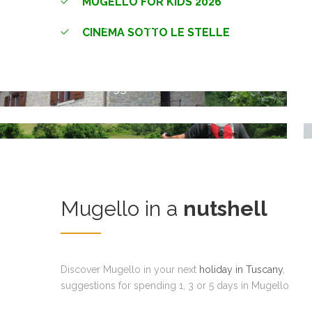
MUGELLO FOR KIDS 2026
Dormi
CINEMA SOTTO LE STELLE
Cammina
Leggi tutto
Leggi tutto
Mugello in a
nutshell
Discover Mugello in your next
holiday in Tuscany
,
suggestions for spending 1, 3 or 5 days in Mugello