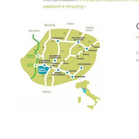
spettacoli-e-shopping/
P
M