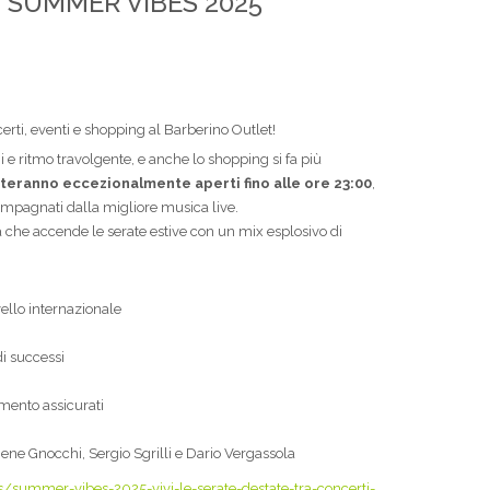
 - SUMMER VIBES 2025
ncerti, eventi e shopping al Barberino Outlet!
 e ritmo travolgente, e anche lo shopping si fa più
steranno eccezionalmente aperti fino alle ore 23:00
,
compagnati dalla migliore musica live.
a che accende le serate estive con un mix esplosivo di
vello internazionale
di successi
imento assicurati
ne Gnocchi, Sergio Sgrilli e Dario Vergassola
summer-vibes-2025-vivi-le-serate-destate-tra-concerti-