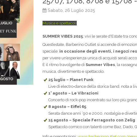
25/07, 1/08, 8/08 e 15/08
Sabato, 26 Luglio 2025
Musica e spettacoli
SUMMER VIBES 2025
: vivi le serate d'Estate tra co
Quest’estate, Barberino Outlet si accende di emozioni
speciale:
i
n occasione degli eventi, i negozi re
per vivere un’esperienza unica di acquisti serali ac
È il ritmo travolgente di
Summer Vibes
, la rassegn
musica, divertimento e spettacolo.
25 luglio – Planet Funk
Live di electro‑dance della storica band, nota a li
1° agosto – Le Vibrazioni
Concerto di rock‑pop incentrato sui loro più gran
8 agosto – Eiffel 65
Serata dance anni ’90 e 2000, nostalgia e divert
15 agosto – Speciale Ferragosto con Zelig
Spettacolo comico con talenti come Baz, Dado, Ge
Info e prenotazioni:
www.barberinooutlet.com/news/