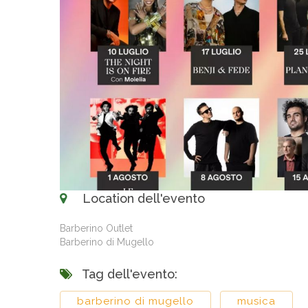
Location dell'evento
Barberino Outlet
Barberino di Mugello
Tag dell'evento:
barberino di mugello
musica