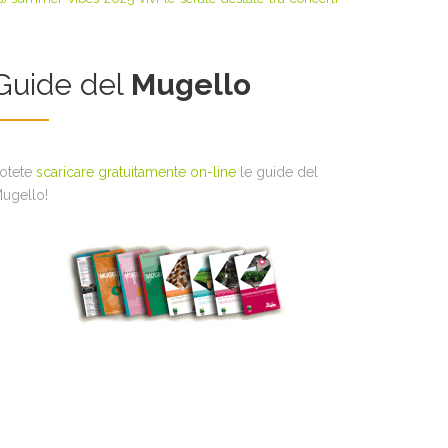
Guide del
Mugello
otete
scaricare gratuitamente on-line
le guide del
ugello!