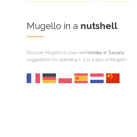
Mugello in a
nutshell
Discover Mugello in your next
holiday in Tuscany
,
suggestions for spending 1, 3 or 5 days in Mugello