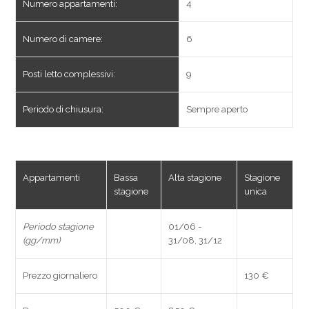
Numero appartamenti:
4
Numero di camere:
6
Posti letto complessivi:
9
Periodo di chiusura:
Sempre aperto
Appartamenti
Bassa
Alta stagione
Stagione
stagione
unica
Periodo stagione
01/06 -
(gg/mm)
31/08, 31/12
Prezzo giornaliero
130 €