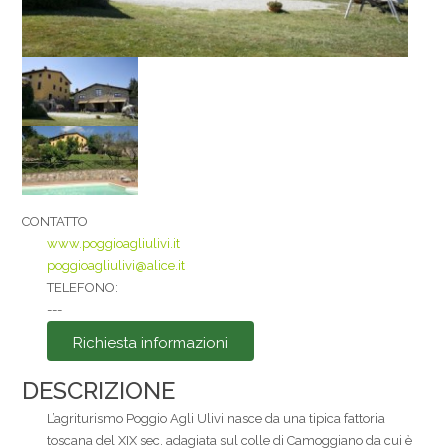
La tua email
Messaggio
CONTATTO
www.poggioagliulivi.it
poggioagliulivi@alice.it
Accetto i
TELEFONO:
---
Privacy Policy
*
Richiesta informazioni
Inviato
DESCRIZIONE
L’agriturismo Poggio Agli Ulivi nasce da una tipica fattoria
toscana del XIX sec. adagiata sul colle di Camoggiano da cui è