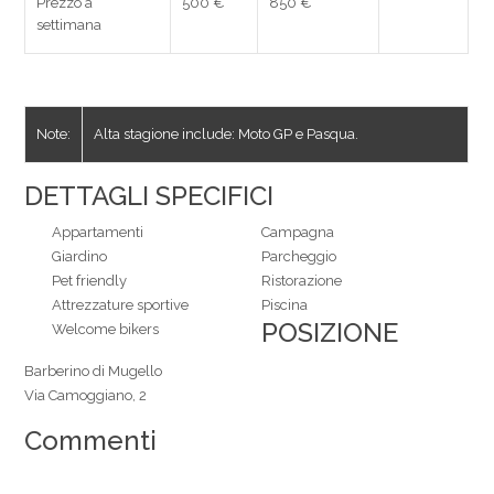
Prezzo a
500 €
850 €
settimana
Note:
Alta stagione include: Moto GP e Pasqua.
DETTAGLI SPECIFICI
Appartamenti
Campagna
Giardino
Parcheggio
Pet friendly
Ristorazione
Attrezzature sportive
Piscina
POSIZIONE
Welcome bikers
Barberino di Mugello
Via Camoggiano, 2
Commenti