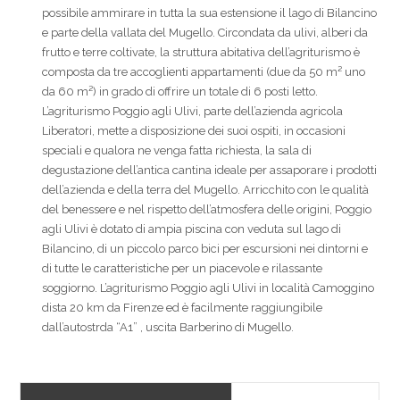
possibile ammirare in tutta la sua estensione il lago di Bilancino
e parte della vallata del Mugello. Circondata da ulivi, alberi da
frutto e terre coltivate, la struttura abitativa dell’agriturismo è
composta da tre accoglienti appartamenti (due da 50 m² uno
da 60 m²) in grado di offrire un totale di 6 posti letto.
L’agriturismo Poggio agli Ulivi, parte dell’azienda agricola
Liberatori, mette a disposizione dei suoi ospiti, in occasioni
speciali e qualora ne venga fatta richiesta, la sala di
degustazione dell’antica cantina ideale per assaporare i prodotti
dell’azienda e della terra del Mugello. Arricchito con le qualità
del benessere e nel rispetto dell’atmosfera delle origini, Poggio
agli Ulivi è dotato di ampia piscina con veduta sul lago di
Bilancino, di un piccolo parco bici per escursioni nei dintorni e
di tutte le caratteristiche per un piacevole e rilassante
soggiorno. L’agriturismo Poggio agli Ulivi in località Camoggino
dista 20 km da Firenze ed è facilmente raggiungibile
dall’autostrda “A1” , uscita Barberino di Mugello.