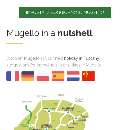
IMPOSTA DI SOGGIORNO IN MUGELLO
Mugello in a
nutshell
Discover Mugello in your next
holiday in Tuscany
,
suggestions for spending 1, 3 or 5 days in Mugello