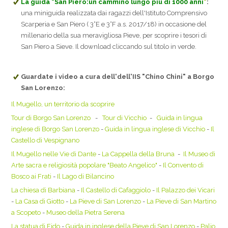
La guida "San Piero:un cammino lungo più di 1000 anni
"
:
una miniguida realizzata dai ragazzi dell'Istituto Comprensivo
Scarperia e San Piero ( 3°E e 3°F a.s. 2017/18) in occasione del
millenario della sua meravigliosa Pieve, per scoprire i tesori di
San Piero a Sieve. Il download cliccando sul titolo in verde.
Guardate i video a cura dell'dell'IIS "Chino Chini" a Borgo
San Lorenzo:
Il Mugello, un territorio da scoprire
Tour di Borgo San Lorenzo
-
Tour di Vicchio
-
Guida in lingua
inglese di Borgo San Lorenzo
-
Guida in lingua inglese di Vicchio
-
Il
Castello di Vespignano
Il Mugello nelle Vie di Dante
-
La Cappella della Bruna
-
Il Museo di
Arte sacra e religiosità popolare "Beato Angelico"
-
Il Convento di
Bosco ai Frati
-
Il Lago di Bilancino
La chiesa di Barbiana
-
Il Castello di Cafaggiolo
-
Il Palazzo dei Vicari
-
La Casa di Giotto
-
La Pieve di San Lorenzo
-
La Pieve di San Martino
a Scopeto
-
Museo della Pietra Serena
La statua di Fido
-
Guida in inglese della Pieve di San Lorenzo
-
Palio