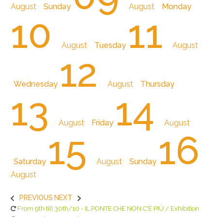
August
Sunday
August
Monday
10
11
August
Tuesday
August
12
Wednesday
August
Thursday
13
14
August
Friday
August
15
16
Saturday
August
Sunday
August
PREVIOUS
NEXT
From 9th till 30th/10 - IL PONTE CHE NON C'È PIÙ / Exhibition