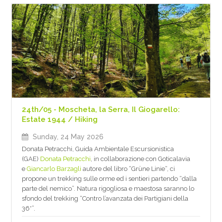
24th/05 - Moscheta, la Serra, Il Giogarello:
Estate 1944 / Hiking
Sunday, 24 May 2026
Donata Petracchi, Guida Ambientale Escursionistica
(GAE)
Donata Petracchi
, in collaborazione con Goticalavia
e
Giancarlo Barzagli
autore del libro “Grüne Linie“, ci
propone un trekking sulle orme ed i sentieri partendo “dalla
parte del nemico”. Natura rigogliosa e maestosa saranno lo
sfondo del trekking “Contro l’avanzata dei Partigiani della
36*”.